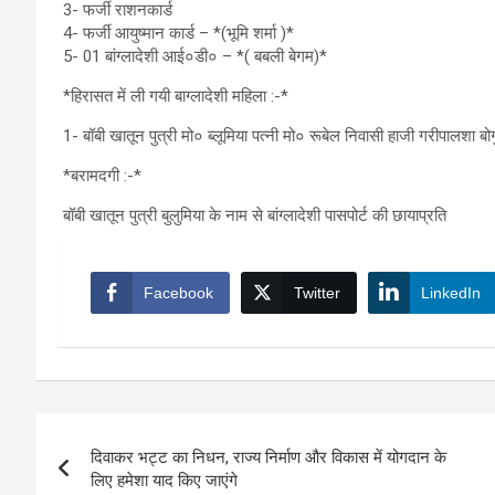
3- फर्जी राशनकार्ड
4- फर्जी आयुष्मान कार्ड – *(भूमि शर्मा )*
5- 01 बांग्लादेशी आई०डी० – *( बबली बेगम)*
*हिरासत में ली गयी बाग्लादेशी महिला :-*
1- बॉबी खातून पुत्री मो० ब्लूमिया पत्नी मो० रूबेल निवासी हाजी गरीपालशा बोग
*बरामदगी :-*
बॉबी खातून पुत्री बुलुमिया के नाम से बांग्लादेशी पासपोर्ट की छायाप्रति
Facebook
Twitter
LinkedIn
Post
दिवाकर भट्ट का निधन, राज्य निर्माण और विकास में योगदान के
navigation
लिए हमेशा याद किए जाएंगे