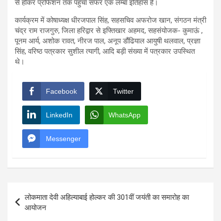
से होकर प्रोफेशन तक पहुंचा सफर एक लम्बा इतिहास है।
कार्यक्रम में कोषाध्यक्ष धीरजपाल सिंह, सहसचिव अफरोज खान, संगठन मंत्री
चंद्र राम राजगुरु, जिला हरिद्वार से इफ्तिखार अहमद, सहसंयोजक- कुमाऊं ,
पूनम आर्य, अशोक रावत, नीरज पाल, अनूप डौंढियाल आयुषी थलवाल, प्रज्ञा
सिंह, वरिष्ठ पत्रकार सुशील त्यागी, आदि बड़ी संख्या में पत्रकार उपस्थित
थे।
Facebook
Twitter
LinkedIn
WhatsApp
Messenger
Post
लोकमाता देवी अहिल्याबाई होल्कर की 301वीं जयंती का समारोह का
navigation
आयोजन