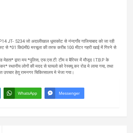
P14 JT- 5234 जो अदालीखाल धूमाकोट से नंन्दगाँव गाजियाबाद को जा रही
ोस्ट से *01 कि0मी0 मरचूला की तरफ करीब 100 मीटर गहरी खाई में गिरने से
ंह मेहता* द्वारा मय *पुलिस, एफ.एस.टी. टीम व बैरियर में मौजूद I.T.B.P के
कर* स्थानीय लोगों की मदद से घायलो को रेस्क्यू कर रोड मे लाया गया, तथा
उचित उपचार हेतु रामनगर चिकित्सालय मे भेजा गया।
WhatsApp
Messenger