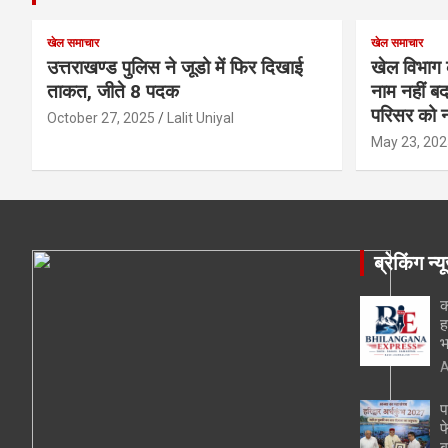
खेल समाचार
खेल समाचार
उत्तराखण्ड पुलिस ने जूडो में फिर दिखाई
खेल विभाग 
ताकत, जीते 8 पदक
नाम नहीं बद
परिसर को न
October 27, 2025
Lalit Uniyal
May 23, 202
ब्रेकिंग न्य
क
ह
भ
A
प
फ
ब