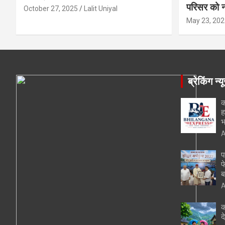
परिसर को न
October 27, 2025
Lalit Uniyal
May 23, 202
ब्रेकिंग न्य
क
ह
भ
A
प
फ
ब
A
क
द