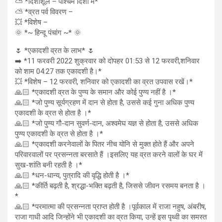
⛅ *दिशाशूल – पश्चिम दिशा में*
⛅ *व्रत पर्व विवरण –
💥 *विशेष –
🌞 *~ हिन्दू पंचांग ~* 🌞
🌷 *एकादशी व्रत के लाभ* 🌷
➡️ *11 फरवरी 2022 शुक्रवार को दोपहर 01:53 से 12 फरवरी,शनिवार
को शाम 04:27 तक एकादशी है।*
💥 *विशेष – 12 फरवरी, शनिवार को एकादशी का व्रत उपवास रखें।*
🙏🏻 *एकादशी व्रत के पुण्य के समान और कोई पुण्य नहीं है ।*
🙏🏻 *जो पुण्य सूर्यग्रहण में दान से होता है, उससे कई गुना अधिक पुण्य
एकादशी के व्रत से होता है ।*
🙏🏻 *जो पुण्य गौ-दान सुवर्ण-दान, अश्वमेघ यज्ञ से होता है, उससे अधिक
पुण्य एकादशी के व्रत से होता है ।*
🙏🏻 *एकादशी करनेवालों के पितर नीच योनि से मुक्त होते हैं और अपने
परिवारवालों पर प्रसन्नता बरसाते हैं ।इसलिए यह व्रत करने वालों के घर में
सुख-शांति बनी रहती है ।*
🙏🏻 *धन-धान्य, पुत्रादि की वृद्धि होती है ।*
🙏🏻 *कीर्ति बढ़ती है, श्रद्धा-भक्ति बढ़ती है, जिससे जीवन रसमय बनता है ।
*
🙏🏻 *परमात्मा की प्रसन्नता प्राप्त होती है ।पूर्वकाल में राजा नहुष, अंबरीष,
राजा गाधी आदि जिन्होंने भी एकादशी का व्रत किया, उन्हें इस पृथ्वी का समस्त