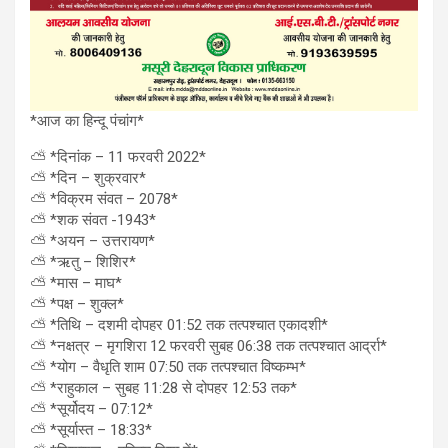
*आज का हिन्दू पंचांग*
⛅ *दिनांक – 11 फरवरी 2022*
⛅ *दिन – शुक्रवार*
⛅ *विक्रम संवत – 2078*
⛅ *शक संवत -1943*
⛅ *अयन – उत्तरायण*
⛅ *ऋतु – शिशिर*
⛅ *मास – माघ*
⛅ *पक्ष – शुक्ल*
⛅ *तिथि – दशमी दोपहर 01:52 तक तत्पश्चात एकादशी*
⛅ *नक्षत्र – मृगशिरा 12 फरवरी सुबह 06:38 तक तत्पश्चात आर्द्रा*
⛅ *योग – वैधृति शाम 07:50 तक तत्पश्चात विष्कम्भ*
⛅ *राहुकाल – सुबह 11:28 से दोपहर 12:53 तक*
⛅ *सूर्योदय – 07:12*
⛅ *सूर्यास्त – 18:33*