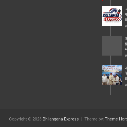
आ
म
क
A
क
ह
भ
A
प
फ
ब
A
Copyright © 2026
Bhilangana Express
Theme by:
Theme Hor