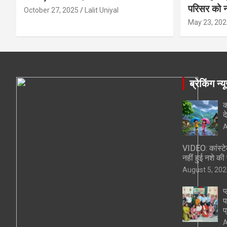
परिसर को न
October 27, 2025
Lalit Uniyal
May 23, 202
ब्रेकिंग न्य
क
द
A
VIDEO: कांस्टे
नहीं हुई नशे की प
August 5, 202
प
प
प
A