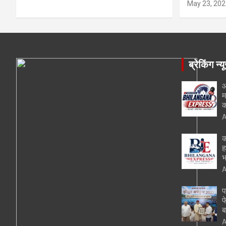
May 23, 202
ब्रेकिंग न्य
आ
म
क
A
क
ह
भ
A
प
फ
ब
A